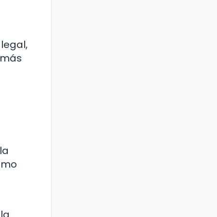
legal,
e más
la
como
 la