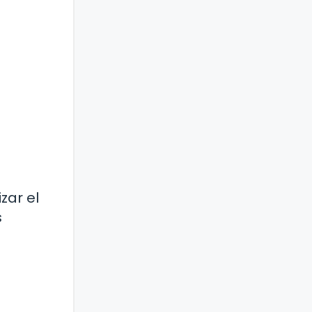
zar el
s