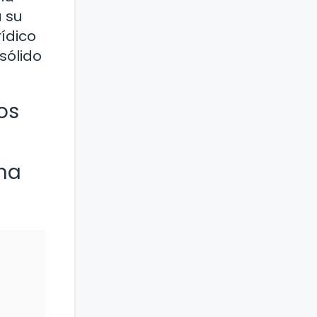
 su
ídico
sólido
os
una