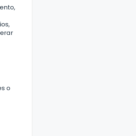
ento,
ios,
berar
es o