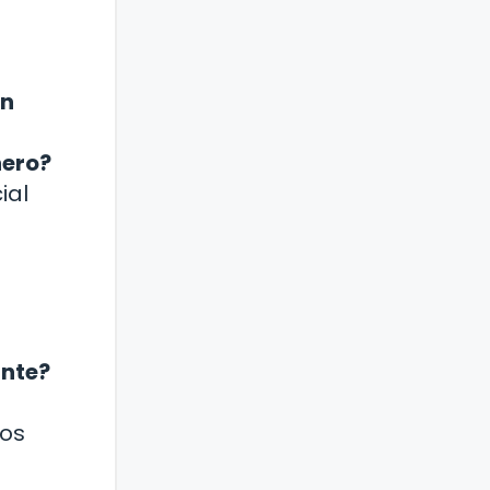
en
nero?
ial
ante?
los