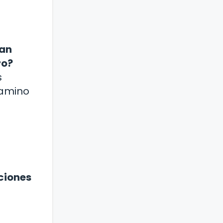
tan
ro?
s
camino
ciones