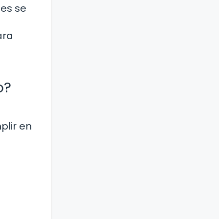
les se
ara
o?
lir en
a