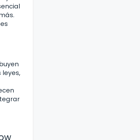
sencial
emás.
nes
ibuyen
 leyes,
lecen
ntegrar
row