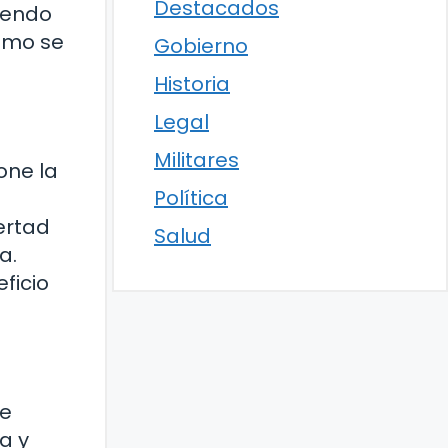
Destacados
iendo
cómo se
Gobierno
Historia
Legal
Militares
one la
Política
s
ertad
Salud
a.
ficio
de
a y