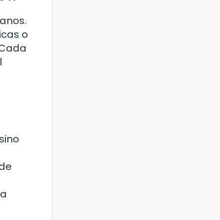
danos.
icas o
. Cada
l
sino
 de
n
 a