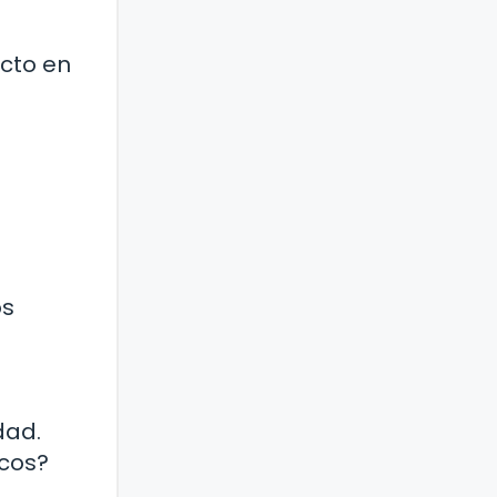
acto en
os
dad.
cos?