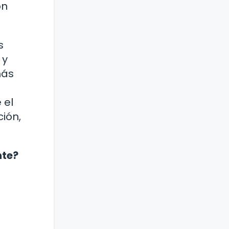
on
s
 y
más
 el
ión,
nte?