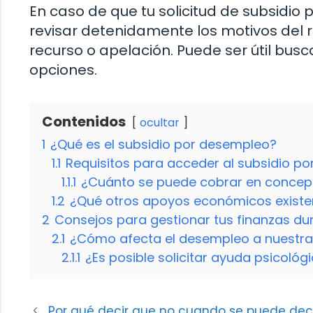
En caso de que tu solicitud de subsidi
revisar detenidamente los motivos del r
recurso o apelación. Puede ser útil busc
opciones.
Contenidos
ocultar
1
¿Qué es el subsidio por desempleo?
1.1
Requisitos para acceder al subsidio p
1.1.1
¿Cuánto se puede cobrar en concep
1.2
¿Qué otros apoyos económicos exist
2
Consejos para gestionar tus finanzas du
2.1
¿Cómo afecta el desempleo a nuestra
2.1.1
¿Es posible solicitar ayuda psicoló
Por qué decir que no cuando se puede deci