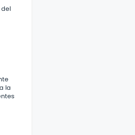
 del
nte
a la
entes