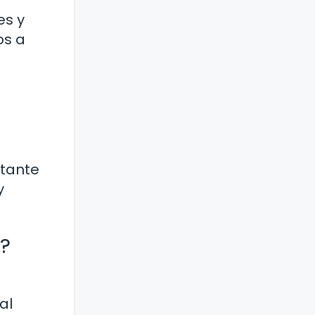
es y
os a
s
rtante
y
o?
al