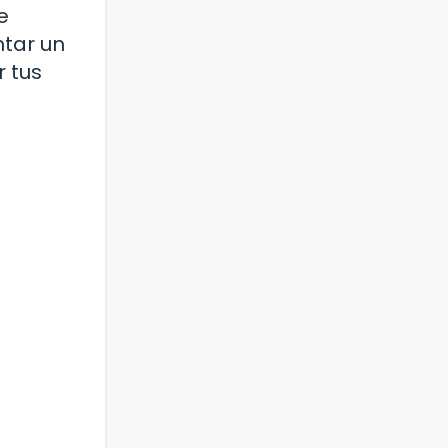
e
ntar un
r tus