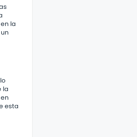
tas
a
 en la
 un
lo
 la
 en
e esta