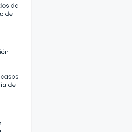
dos de
do de
ión
n casos
tía de
e
e