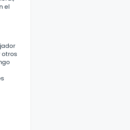
n el
ajador
 otros
ango
es