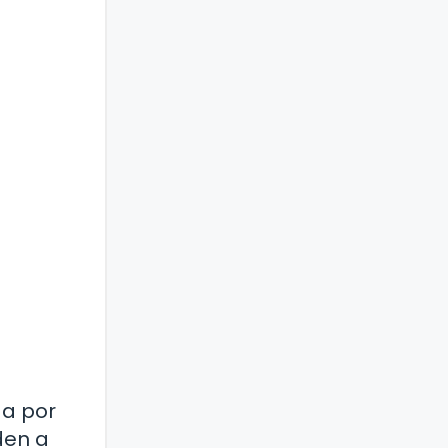
da por
den a