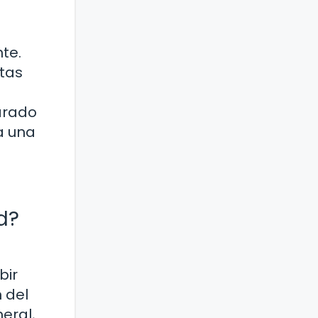
te.
stas
arado
a una
d?
bir
 del
eral,