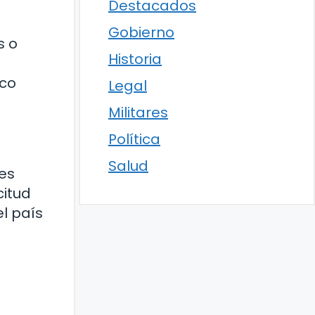
Destacados
Gobierno
s o
Historia
ico
Legal
Militares
Política
Salud
es
citud
l país