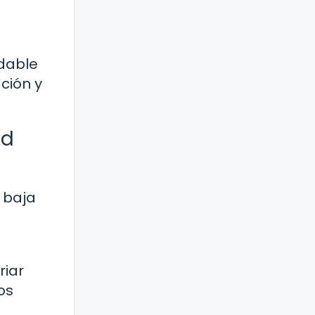
ndable
ción y
ad
 baja
riar
os