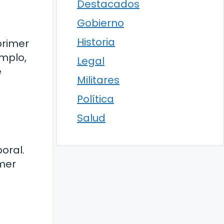
Destacados
Gobierno
Historia
primer
emplo,
Legal
e
Militares
Política
Salud
oral.
imer