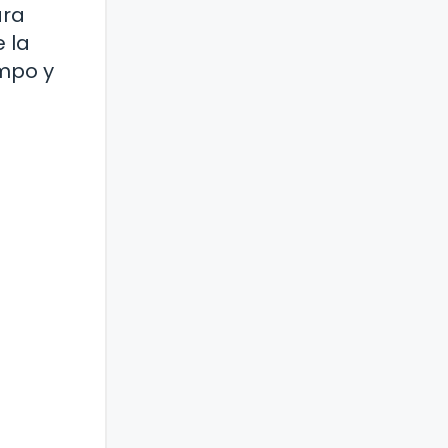
ara
 la
empo y