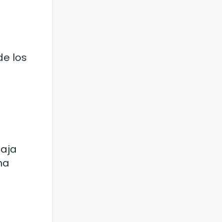
de los
a
baja
na