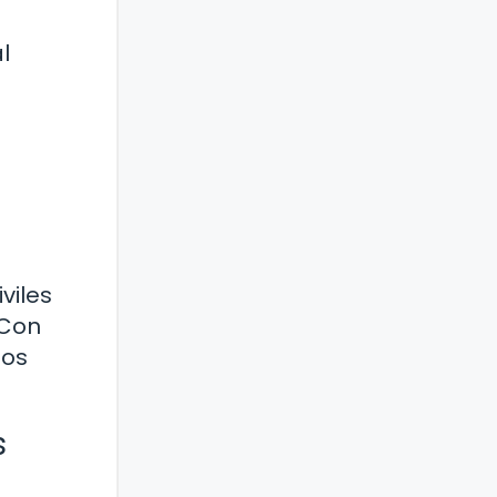
l
viles
 Con
los
s