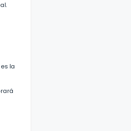
al.
es la
orará