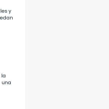
les y
uedan
 la
a una