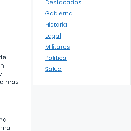
Destacados
Gobierno
Historia
Legal
Militares
 de
Política
an
Salud
e
cia más
 ha
tema