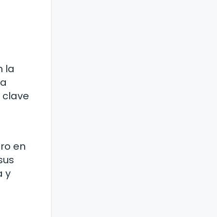
a
 la
ra
n clave
ro en
sus
a y