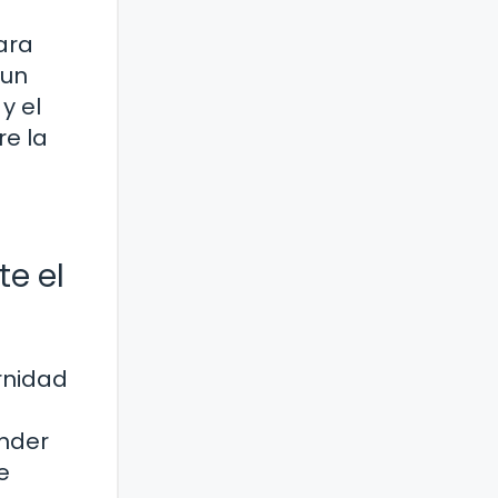
ara
 un
y el
re la
e el
rnidad
ender
e