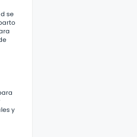
ad se
parto
para
de
 para
r
les y