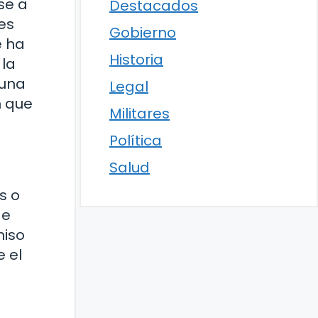
se a
Destacados
es
Gobierno
e ha
Historia
 la
 una
Legal
n que
Militares
Política
Salud
s o
de
miso
 el