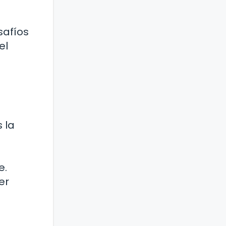
safíos
el
 la
e.
er