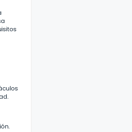
a
sa
isitos
áculos
ad.
ión.