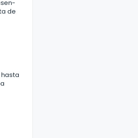
ssen-
uta de
 hasta
na