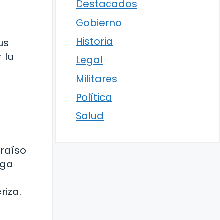
Destacados
Gobierno
Historia
us
 la
Legal
Militares
Política
Salud
araíso
rga
riza.