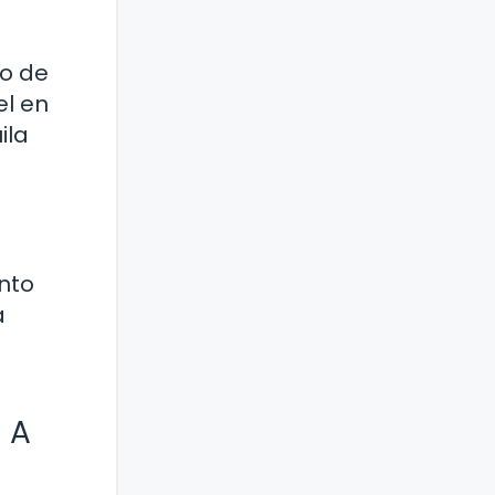
lo de
el en
ila
nto
á
 A