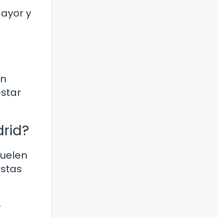
Mayor y
en
estar
drid?
suelen
istas
?