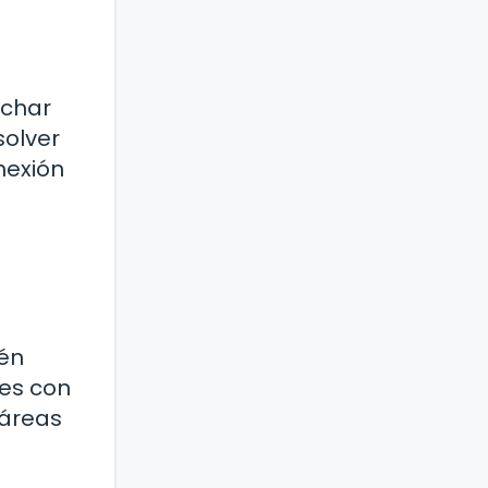
uchar
solver
nexión
ién
nes con
 áreas