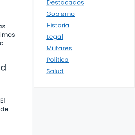
Destacados
Gobierno
Historia
as
bimos
Legal
la
Militares
Política
ad
Salud
El
 de