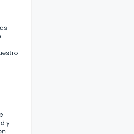
sas
e
uestro
de
ad y
on