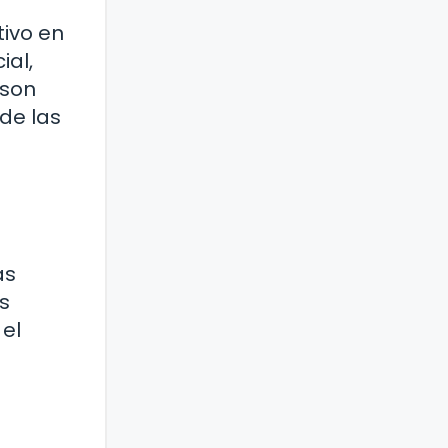
tivo en
ial,
 son
de las
as
s
 el