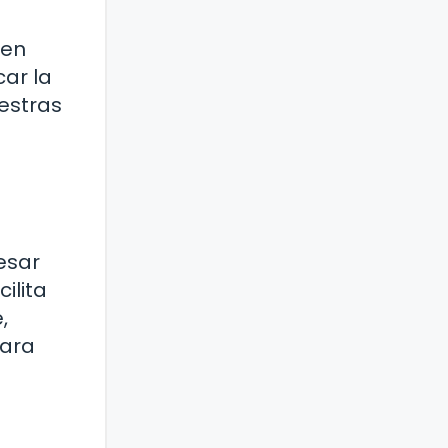
den
car la
uestras
esar
ilita
,
para