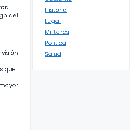
tos
Historia
rgo del
Legal
.
Militares
Política
visión
Salud
os que
n mayor