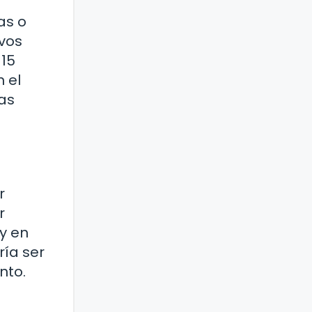
as o
ivos
 15
 el
as
r
r
 y en
ía ser
nto.