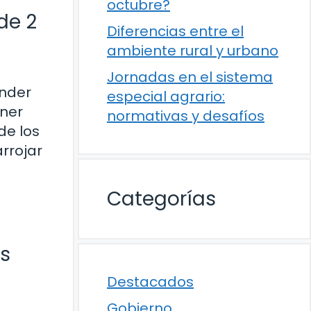
octubre?
de 2
Diferencias entre el
ambiente rural y urbano
Jornadas en el sistema
ender
especial agrario:
ener
normativas y desafíos
de los
arrojar
Categorías
os
Destacados
Gobierno