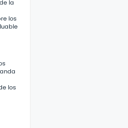
de la
re los
luable
os
emanda
de los