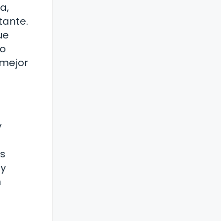
a,
tante.
ue
do
 mejor
y
os
 y
n