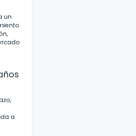
a un
miento
ón,
mercado
 años
azo,
uda a