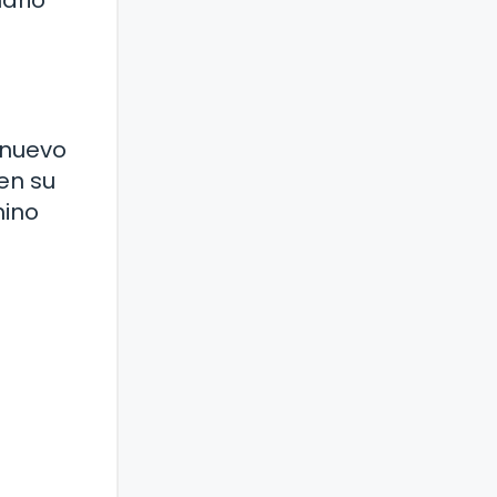
 nuevo
en su
mino