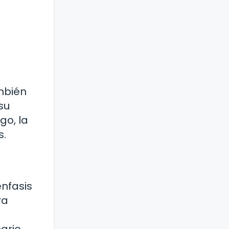
ambién
su
go, la
s.
énfasis
ra
ario