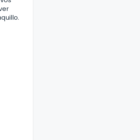
evos
ver
uillo.