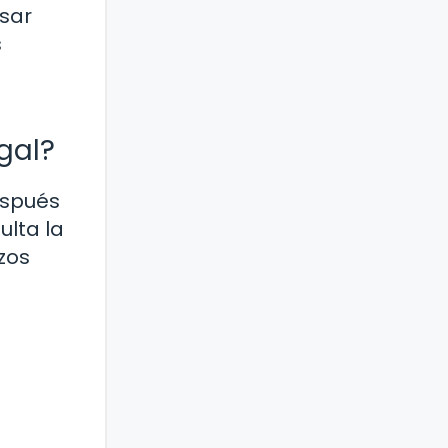
asar
s
gal?
espués
ulta la
zos