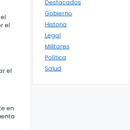
Destacados
Gobierno
el
Historia
r el
Legal
Militares
Política
Salud
r el
te en
uenta