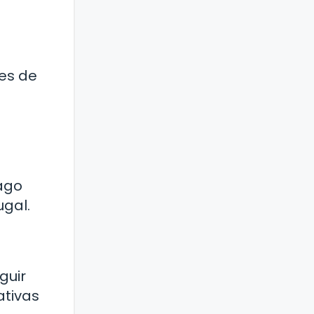
es de
ago
ugal.
guir
ativas