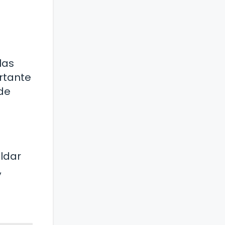
las
ortante
 de
aldar
,