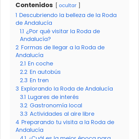
Contenidos
ocultar
1
Descubriendo la belleza de la Roda
de Andalucía
1.1
¿Por qué visitar la Roda de
Andalucía?
2
Formas de llegar a la Roda de
Andalucía
2.1
En coche
2.2
En autobús
2.3
En tren
3
Explorando la Roda de Andalucía
3.1
Lugares de interés
3.2
Gastronomía local
3.3
Actividades al aire libre
4
Preparando tu visita a la Roda de
Andalucía
4.1
¿Cuál es la mejor época para