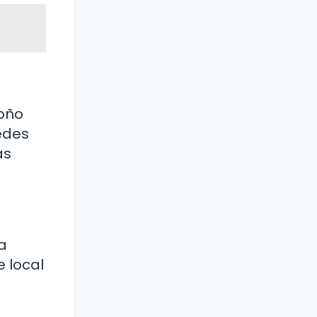
toño
edes
as
a
e local