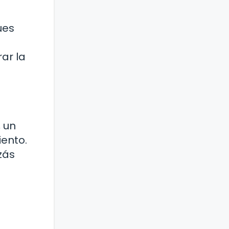
ues
ar la
, un
iento.
zás