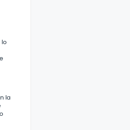
 lo
te
n la
e
so