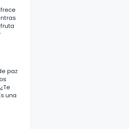
ofrece
entras
sfruta
y
de paz
nos
 ¿Te
Es una