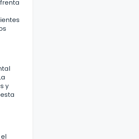
nfrenta
cientes
os
ntal
La
s y
uesta
 el