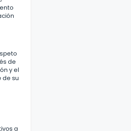
iento
ación
espeto
vés de
ón y el
 de su
tivos a