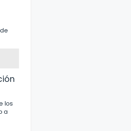
 de
ción
e los
o a