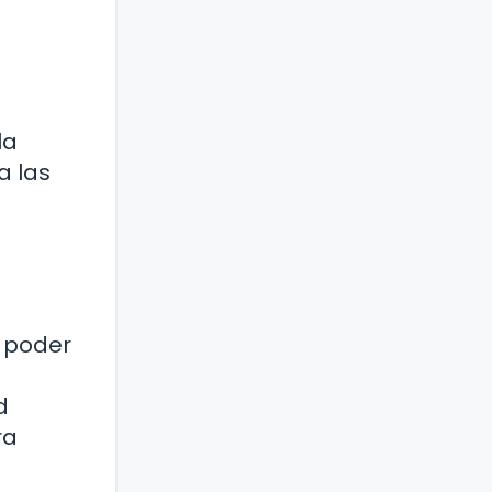
la
a las
l poder
d
ra