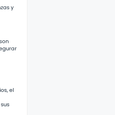
nzas y
 son
segurar
os, el
 sus