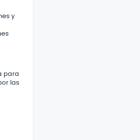
nes y
nes
a para
por las