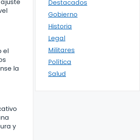
 ajuste
Destacados
vel
Gobierno
Historia
Legal
Militares
 el
os
Política
nse la
Salud
cativo
una
ura y