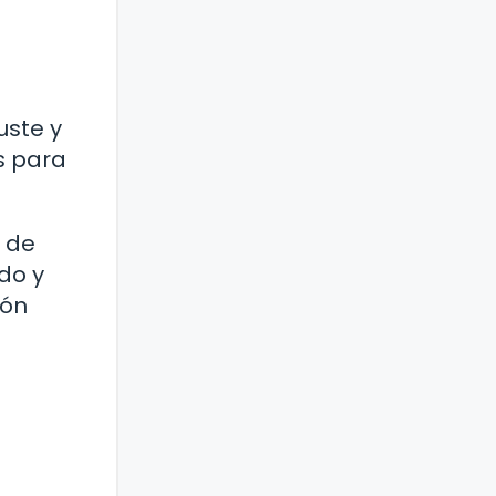
uste y
s para
 de
do y
ión