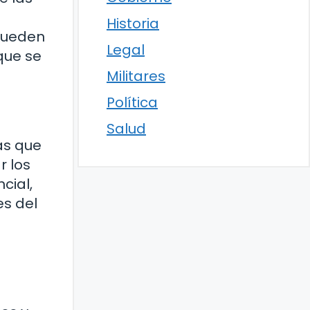
Historia
pueden
Legal
que se
Militares
Política
Salud
as que
r los
cial,
es del