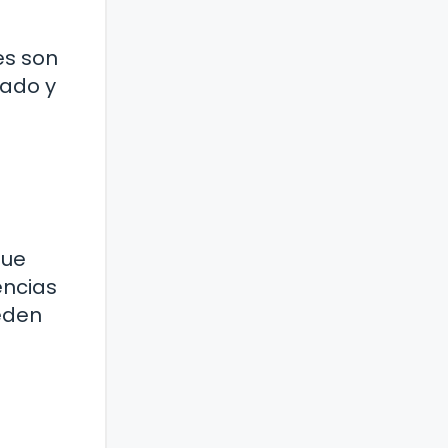
es son
cado y
que
encias
ueden