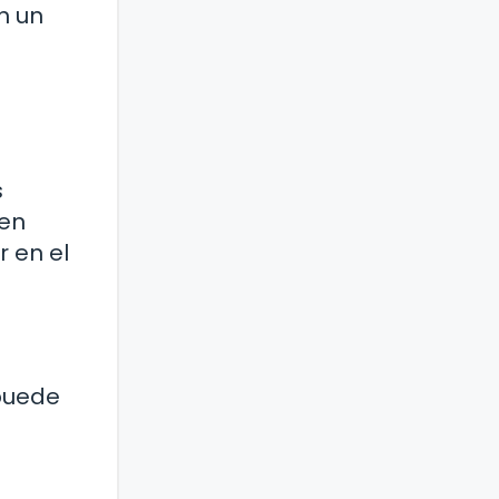
n un
s
 en
 en el
 puede