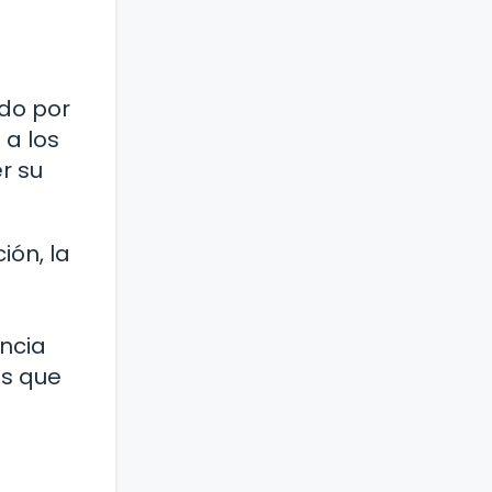
do por
 a los
r su
ión, la
encia
as que