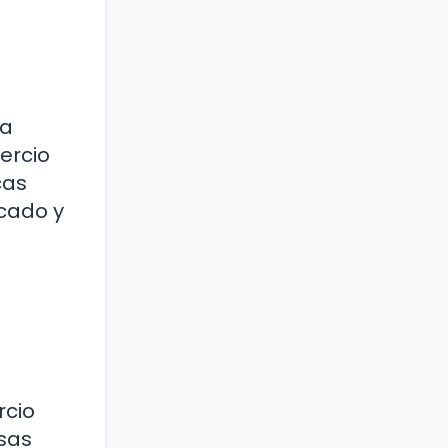
la
ercio
cas
cado y
rcio
esas