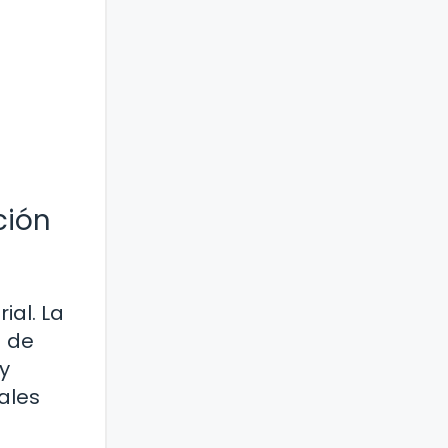
ción
ial. La
 de
y
ales