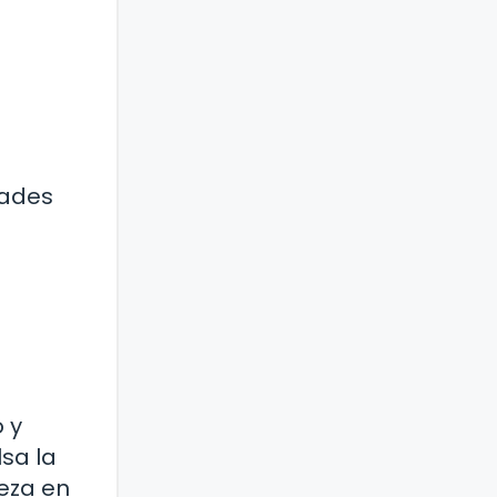
dades
 y
lsa la
ueza en