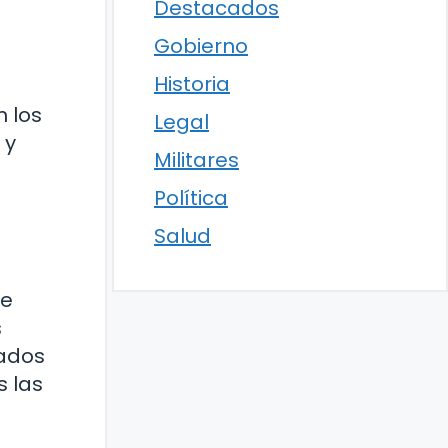
Destacados
Gobierno
Historia
 los
Legal
 y
Militares
Política
Salud
de
s
zados
s las