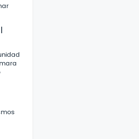
mar
l
munidad
Cámara
o
ismos