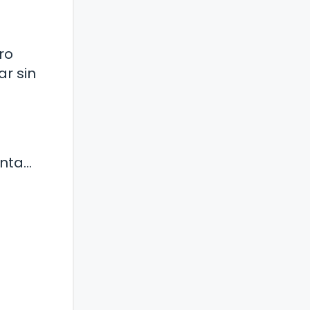
ro
ar sin
enta…