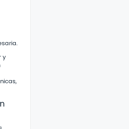
saria.
 y
n
nicas,
ón
s