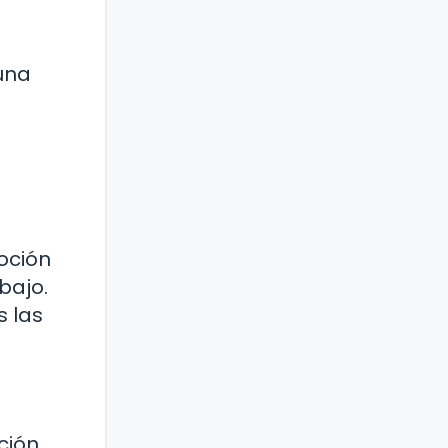
 una
moción
bajo.
s las
ción