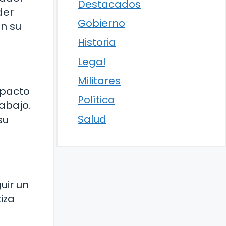
Destacados
der
Gobierno
n su
Historia
Legal
Militares
mpacto
Política
rabajo.
Salud
su
uir un
iza