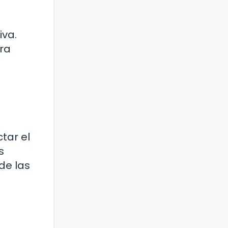
iva.
ara
tar el
s
de las