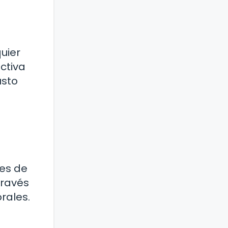
uier
ctiva
usto
les de
través
rales.