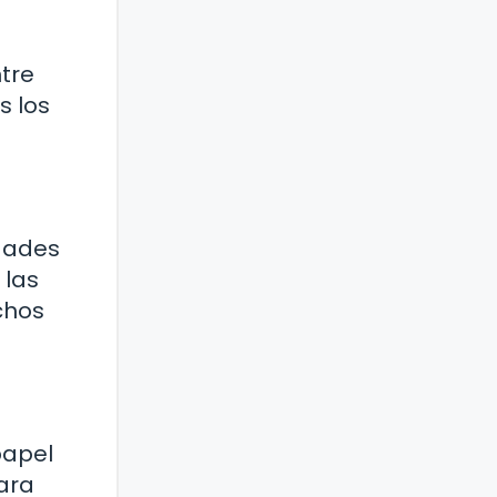
ntre
s los
idades
 las
chos
papel
para