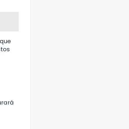
 que
stos
urará
?