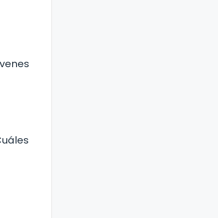
óvenes
Cuáles