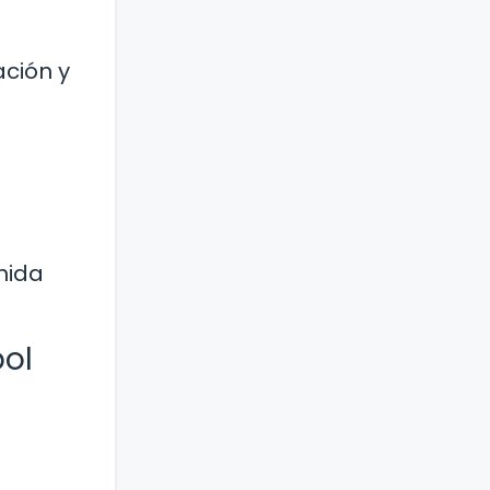
ación y
nida
bol