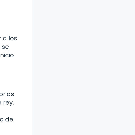
 a los
 se
nicio
orias
 rey.
lo de