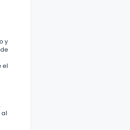
o y
 de
 el
.
 al
a