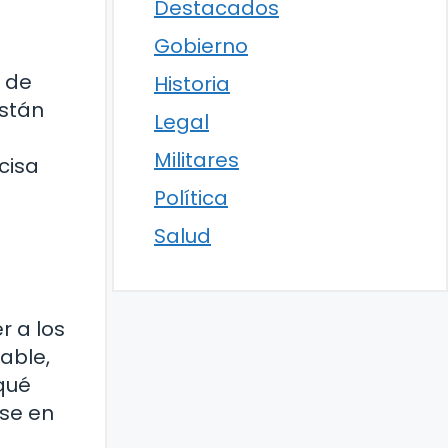
Destacados
Gobierno
l de
Historia
están
Legal
Militares
cisa
Política
Salud
r a los
able,
 qué
rse en