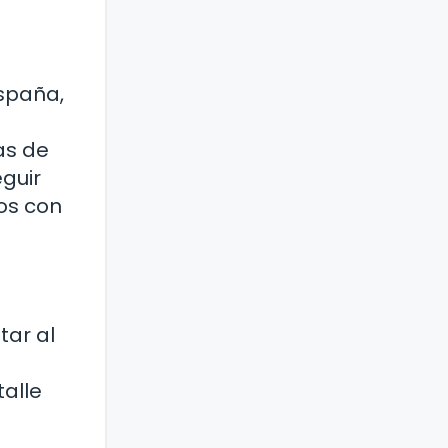
España,
as de
eguir
dos con
tar al
talle