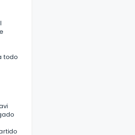
l
de
a todo
a
avi
egado
artido